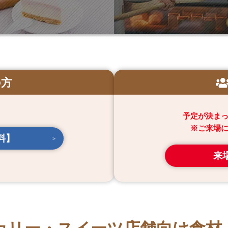
の方
予定が決ま
※ご来場
料】
来