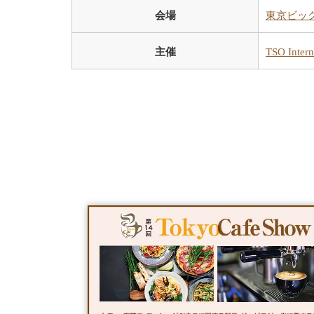
会場
東京ビッ
主催
TSO Inte