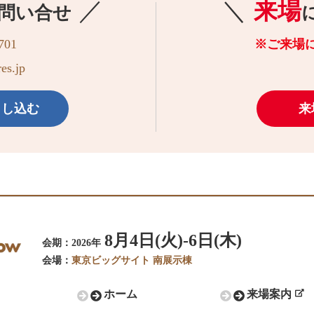
／
＼
来場
問い合せ
701
※ご来場
es.jp
申し込む
来
8月4日(火)-6日(木)
会期：2026年
会場：
東京ビッグサイト 南展示棟
ホーム
来場案内