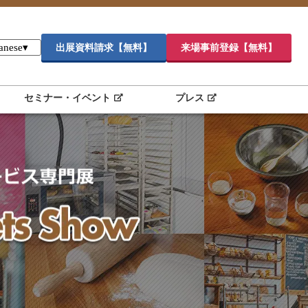
anese
▾
出展資料請求【無料】
来場事前登録【無料】
セミナー・イベント
プレス